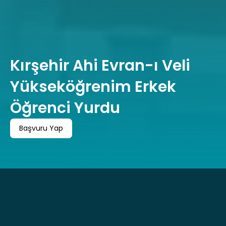
Kırşehir Ahi Evran-ı Veli 
Yükseköğrenim Erkek 
Öğrenci Yurdu
Başvuru Yap
Başvuru Yap
 Yurdumuz Kırşehir’de Merkez konumuyla; üniversite eğitimi 
süresince pratik yaşama rahatlığı sağlayan imkanları, 
akademik ve sosyal hayatınızı destekleyen faaliyetleriyle 