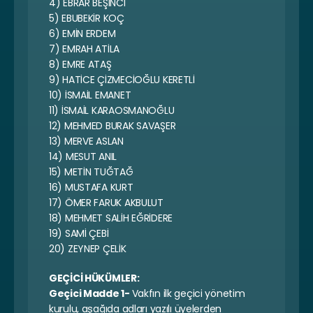
4) EBRAR BEŞİNCİ
5) EBUBEKİR KOÇ
6) EMİN ERDEM
7) EMRAH ATİLA
8) EMRE ATAŞ
9) HATİCE ÇİZMECİOĞLU KERETLİ
10) İSMAİL EMANET
11) İSMAİL KARAOSMANOĞLU
12) MEHMED BURAK SAVAŞER
13) MERVE ASLAN
14) MESUT ANIL
15) METİN TUĞTAĞ
16) MUSTAFA KURT
17) ÖMER FARUK AKBULUT
18) MEHMET SALİH EĞRİDERE
19) SAMİ ÇEBİ
20) ZEYNEP ÇELİK
GEÇİCİ HÜKÜMLER:
Geçici Madde 1- 
Vakfın ilk geçici yönetim 
kurulu, aşağıda adları yazılı üyelerden 