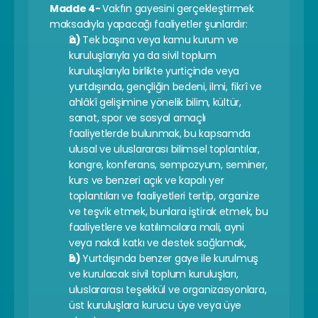
Madde 4- 
Vakfın gayesini gerçekleştirmek 
maksadıyla yapacağı faaliyetler şunlardır:
a) 
Tek başına veya kamu kurum ve 
kuruluşlarıyla ya da sivil toplum 
kuruluşlarıyla birlikte yurtiçinde veya 
yurtdışında, gençliğin bedeni, ilmi, fikrî ve 
ahlâkî gelişimine yönelik bilim, kültür, 
sanat, spor ve sosyal amaçlı 
faaliyetlerde bulunmak, bu kapsamda 
ulusal ve uluslararası bilimsel toplantılar, 
kongre, konferans, sempozyum, seminer, 
kurs ve benzeri açık ve kapalı yer 
toplantıları ve faaliyetleri tertip, organize 
ve teşvik etmek, bunlara iştirak etmek, bu 
faaliyetlere ve katılımcılara mali, ayni 
veya nakdi katkı ve destek sağlamak,
b) 
Yurtdışında benzer gaye ile kurulmuş 
ve kurulacak sivil toplum kuruluşları, 
uluslararası teşekkül ve organizasyonlara, 
üst kuruluşlara kurucu üye veya üye 