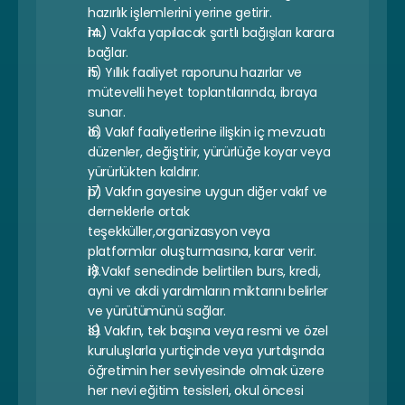
hazırlık işlemlerini yerine getirir.
m) Vakfa yapılacak şartlı bağışları karara 
bağlar.
n) Yıllık faaliyet raporunu hazırlar ve 
mütevelli heyet toplantılarında, ibraya 
sunar.
o) Vakıf faaliyetlerine ilişkin iç mevzuatı 
düzenler, değiştirir, yürürlüğe koyar veya 
yürürlükten kaldırır.
p) Vakfın gayesine uygun diğer vakıf ve 
derneklerle ortak 
teşekküller,organizasyon veya 
platformlar oluşturmasına, karar verir.
r) Vakıf senedinde belirtilen burs, kredi, 
ayni ve akdi yardımların miktarını belirler 
ve yürütümünü sağlar.
s) Vakfın, tek başına veya resmi ve özel 
kuruluşlarla yurtiçinde veya yurtdışında 
öğretimin her seviyesinde olmak üzere 
her nevi eğitim tesisleri, okul öncesi 