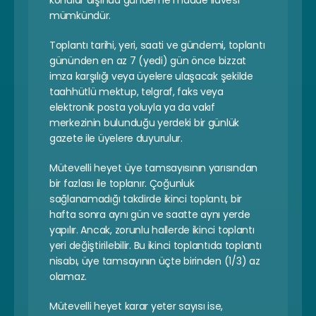
konular dışında gündeme madde ilavesi 
mümkündür.
Toplantı tarihi, yeri, saati ve gündemi, toplantı 
gününden en az 7 (yedi) gün önce bizzat 
imza karşılığı veya üyelere ulaşacak şekilde 
taahhütlü mektup, telgraf, faks veya 
elektronik posta yoluyla ya da vakıf 
merkezinin bulunduğu yerdeki bir günlük 
gazete ile üyelere duyurulur.
Mütevelli heyet üye tamsayısının yarısından 
bir fazlası ile toplanır. Çoğunluk 
sağlanamadığı takdirde ikinci toplantı, bir 
hafta sonra aynı gün ve saatte aynı yerde 
yapılır. Ancak, zorunlu hallerde ikinci toplantı 
yeri değiştirilebilir. Bu ikinci toplantıda toplantı 
nisabı, üye tamsayının üçte birinden (1/3) az 
olamaz.
Mütevelli heyet karar yeter sayısı ise, 