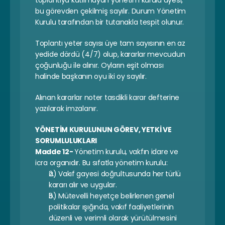
toplantıya katılmayan yönetim kurulu üyesi, 
bu görevden çekilmiş sayılır. Durum Yönetim 
Kurulu tarafından bir tutanakla tespit olunur.
Toplantı yeter sayısı üye tam sayısının en az 
yedide dördü (4/7) olup, kararlar mevcudun 
çoğunluğu ile alınır. Oyların eşit olması 
halinde başkanın oyu iki oy sayılır.
Alınan kararlar noter tasdikli karar defterine 
yazılarak imzalanır.
YÖNETİM KURULUNUN GÖREV, YETKİ VE 
SORUMLULUKLARI
Madde 12- 
Yönetim kurulu, vakfın idare ve 
icra organıdır. Bu sıfatla yönetim kurulu:
a) Vakıf gayesi doğrultusunda her türlü 
kararı alır ve uygular.
b) Mütevelli heyetçe belirlenen genel 
politikalar ışığında, vakıf faaliyetlerinin 
düzenli ve verimli olarak yürütülmesini 