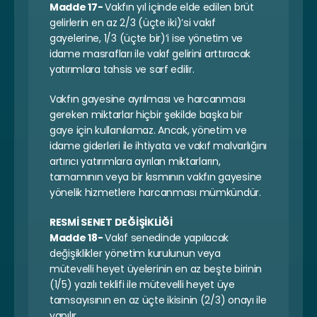
Madde 17- 
Vakfın yıl içinde elde edilen brüt 
gelirlerin en az 2/3 (üçte iki)’si vakıf 
gayelerine, 1/3 (üçte bir)’i ise yönetim ve 
idame masrafları ile vakıf gelirini arttıracak 
yatırımlara tahsis ve sarf edilir.
Vakfın gayesine ayrılması ve harcanması 
gereken miktarlar hiçbir şekilde başka bir 
gaye için kullanılamaz. Ancak, yönetim ve 
idame giderleri ile ihtiyata ve vakıf malvarlığını 
artırıcı yatırımlara ayrılan miktarların, 
tamamının veya bir kısmının vakfın gayesine 
yönelik hizmetlere harcanması mümkündür.
RESMİ SENET DEĞİŞİKLİĞİ
Madde 18- 
Vakıf senedinde yapılacak 
değişiklikler yönetim kurulunun veya 
mütevelli heyet üyelerinin en az beşte birinin 
(1/5) yazılı teklifi ile mütevelli heyet üye 
tamsayısının en az üçte ikisinin (2/3) onayı ile 
yapılır.