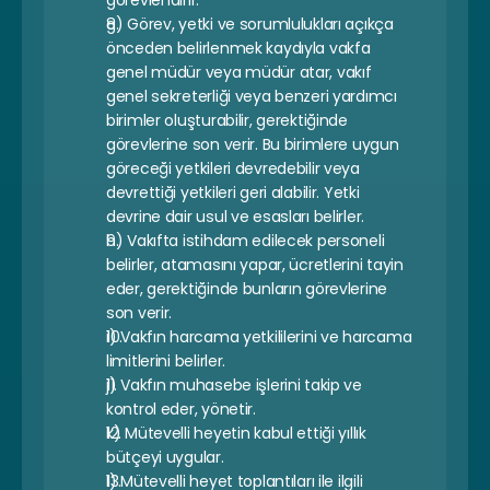
görevlendirir.
g) Görev, yetki ve sorumlulukları açıkça 
önceden belirlenmek kaydıyla vakfa 
genel müdür veya müdür atar, vakıf 
genel sekreterliği veya benzeri yardımcı 
birimler oluşturabilir, gerektiğinde 
görevlerine son verir. Bu birimlere uygun 
göreceği yetkileri devredebilir veya 
devrettiği yetkileri geri alabilir. Yetki 
devrine dair usul ve esasları belirler.
h) Vakıfta istihdam edilecek personeli 
belirler, atamasını yapar, ücretlerini tayin 
eder, gerektiğinde bunların görevlerine 
son verir.
i) Vakfın harcama yetkililerini ve harcama 
limitlerini belirler.
j) Vakfın muhasebe işlerini takip ve 
kontrol eder, yönetir.
k) Mütevelli heyetin kabul ettiği yıllık 
bütçeyi uygular.
l) Mütevelli heyet toplantıları ile ilgili 