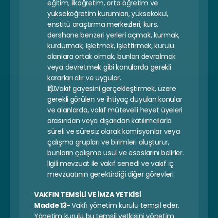
eğitim, ilköğretim, orta öğretim ve 
yükseköğretim kurumları, yüksekokul, 
enstitü araştırma merkezleri, kurs, 
dershane benzeri yerleri açmak, kurmak, 
kurdurmak, işletmek, işlettirmek, kurulu 
olanlara ortak olmak, bunları devralmak 
veya devretmek gibi konularda gerekli 
kararları alır ve uygular.
t) Vakıf gayesini gerçekleştirmek, üzere 
gerekli görülen ve ihtiyaç duyulan konular 
ve alanlarda, vakıf mütevelli heyet üyeleri 
arasından veya dışarıdan katılımcılarla 
süreli ve süresiz olarak komisyonlar veya 
çalışma grupları ve birimleri oluşturur, 
bunların çalışma usul ve esaslarını belirler. 
İlgili mevzuat ile vakıf senedi ve vakıf iç 
mevzuatının gerektirdiği diğer görevleri
VAKFIN TEMSİLİ VE İMZA YETKİSİ
Madde 13- 
Vakfı yönetim kurulu temsil eder. 
Yönetim kurulu bu temsil yetkisini yönetim 