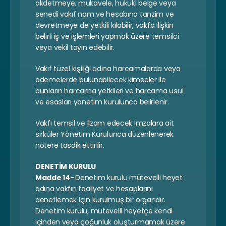
akdetmeye, mukavele, hukuki belge veya 
senedi vakıf nam ve hesabına tanzim ve 
devretmeye de yetkili kılabilir, vakfa ilişkin 
belirli iş ve işlemleri yapmak üzere temsilci 
veya vekil tayin edebilir.
Vakıf tüzel kişiliği adına harcamalarda veya 
ödemelerde bulunabilecek kimseler ile 
bunların harcama yetkileri ve harcama usul 
ve esasları yönetim kurulunca belirlenir.
Vakfı temsil ve ilzam edecek imzalara ait 
sirküler Yönetim Kurulunca düzenlenerek 
notere tasdik ettirilir.
DENETİM KURULU
Madde 14- 
Denetim kurulu mütevelli heyet 
adına vakfın faaliyet ve hesaplarını 
denetlemek için kurulmuş bir organdır. 
Denetim kurulu, mütevelli heyetçe kendi 
içinden veya çoğunluk oluşturmamak üzere 