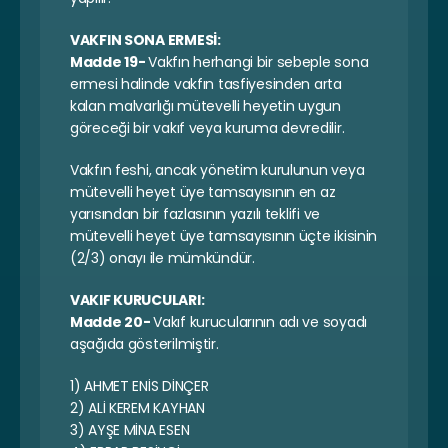
VAKFIN SONA ERMESİ:
Madde 19- 
Vakfın herhangi bir sebeple sona 
ermesi halinde vakfın tasfiyesinden arta 
kalan malvarlığı mütevelli heyetin uygun 
göreceği bir vakıf veya kuruma devredilir.
Vakfın feshi, ancak yönetim kurulunun veya 
mütevelli heyet üye tamsayısının en az 
yarısından bir fazlasının yazılı teklifi ve 
mütevelli heyet üye tamsayısının üçte ikisinin 
(2/3) onayı ile mümkündür.
VAKIF KURUCULARI:
Madde 20- 
Vakıf kurucularının adı ve soyadı 
aşağıda gösterilmiştir.
1) AHMET ENİS DİNÇER
2) ALİ KEREM KAYHAN
3) AYŞE MİNA ESEN