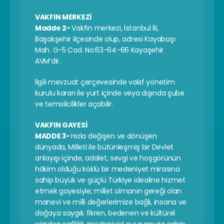
VAKFIN MERKEZİ
Madde 2- 
Vakfın merkezi, İstanbul İli, 
Başakşehir ilçesinde olup, adresi Kayabaşı 
Mah. G-5 Cad. No:63-64-66 Kayaşehir 
AVM’dir.
İlgili mevzuat çerçevesinde vakıf yönetim 
kurulu kararı ile yurt içinde veya dışında şube 
ve temsilcilikler açabilir.
VAKFIN GAYESİ
MADDE 3- 
Hızla değişen ve dönüşen 
dünyada, Milleti ile bütünleşmiş bir Devlet 
anlayışı içinde, adalet, sevgi ve hoşgörünün 
hâkim olduğu köklü bir medeniyet mirasına 
sahip büyük ve güçlü Türkiye idealine hizmet 
etmek gayesiyle; millet olmanın gereği olan 
manevi ve milli değerlerimize bağlı, insana ve 
doğaya saygılı; fikren, bedenen ve kültürel 