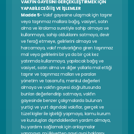
VAKFIN GAYESİNİ GERÇEKLEŞTİRMEK İÇİN 
YAPABİLECEĞİ İŞ VE İŞLEMLER
Madde 5- 
Vakıf gayesine ulaşmak için taşınır 
veya taşınmaz mallara bağış, vasiyet, satın 
alma ve kiralama suretiyle sahip olmaya ve 
kullanmaya, sahip olduklarını satmaya, devir 
ve ferağ etmeye, gelirlerini almaya ve 
harcamaya, vakıf malvarlığına giren taşınmaz 
mal veya gelirlerini bir ya da bir çok kez 
yatırımda kullanmaya, yapılacak bağış ve 
vasiyet, satın alma ve diğer yollarla mal ettiği 
taşınır ve taşınmaz malları ve paraları 
yönetim ve tasarrufa, menkul değerleri 
almaya ve vakfın gayesi doğrultusunda 
bunları değerlendirip satmaya, vakfın 
gayesinde benzer çalışmalarda bulunan 
yurtiçi ve yurt dışındaki vakıflar, gerçek ve 
tüzel kişiler ile işbirliği yapmaya, kamu kurum 
ve kuruluşları dışındakilerden yardım almaya, 
bu yardımı sağlamak için anlaşmalar 
yapmaya, mülkiyetten gayri ayni haklarını 