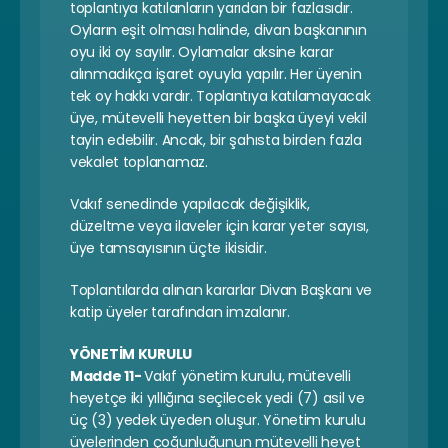
toplantıya katılanların yarıdan bir fazlasıdır. 
Oyların eşit olması halinde, divan başkanının 
oyu iki oy sayılır. Oylamalar aksine karar 
alınmadıkça işaret oyuyla yapılır. Her üyenin 
tek oy hakkı vardır. Toplantıya katılamayacak 
üye, mütevelli heyetten bir başka üyeyi vekil 
tayin edebilir. Ancak, bir şahısta birden fazla 
vekalet toplanamaz.
Vakıf senedinde yapılacak değişiklik, 
düzeltme veya ilaveler için karar yeter sayısı, 
üye tamsayısının üçte ikisidir.
Toplantılarda alınan kararlar Divan Başkanı ve 
katip üyeler tarafından imzalanır.
YÖNETİM KURULU
Madde 11- 
Vakıf yönetim kurulu, mütevelli 
heyetçe iki yıllığına seçilecek yedi (7) asil ve 
üç (3) yedek üyeden oluşur. Yönetim kurulu 
üyelerinden çoğunluğunun mütevelli heyet 