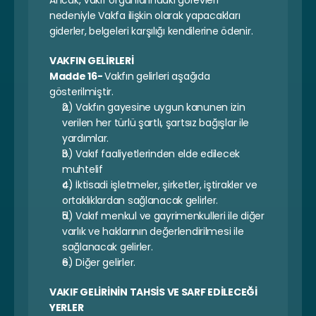
Ancak, Vakıf organlarındaki görevleri 
nedeniyle Vakfa ilişkin olarak yapacakları 
giderler, belgeleri karşılığı kendilerine ödenir.
VAKFIN GELİRLERİ
Madde 16- 
Vakfın gelirleri aşağıda 
gösterilmiştir.
a) Vakfın gayesine uygun kanunen izin 
verilen her türlü şartlı, şartsız bağışlar ile 
yardımlar.
b) Vakıf faaliyetlerinden elde edilecek 
muhtelif
c) İktisadi işletmeler, şirketler, iştirakler ve 
ortaklıklardan sağlanacak gelirler.
d) Vakıf menkul ve gayrimenkulleri ile diğer 
varlık ve haklarının değerlendirilmesi ile 
sağlanacak gelirler.
e) Diğer gelirler.
VAKIF GELİRİNİN TAHSİS VE SARF EDİLECEĞİ 
YERLER