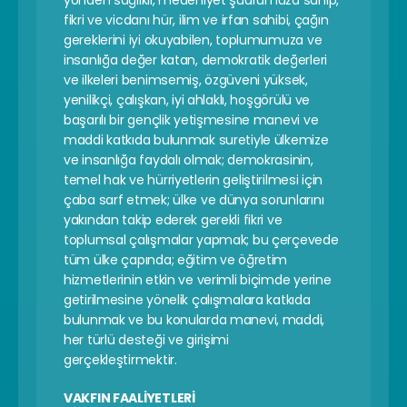
yönden sağlıklı, medeniyet şuurumuza sahip, 
fikri ve vicdanı hür, ilim ve irfan sahibi, çağın 
gereklerini iyi okuyabilen, toplumumuza ve 
insanlığa değer katan, demokratik değerleri 
ve ilkeleri benimsemiş, özgüveni yüksek, 
yenilikçi, çalışkan, iyi ahlaklı, hoşgörülü ve 
başarılı bir gençlik yetişmesine manevi ve 
maddi katkıda bulunmak suretiyle ülkemize 
ve insanlığa faydalı olmak; demokrasinin, 
temel hak ve hürriyetlerin geliştirilmesi için 
çaba sarf etmek; ülke ve dünya sorunlarını 
yakından takip ederek gerekli fikri ve 
toplumsal çalışmalar yapmak; bu çerçevede 
tüm ülke çapında; eğitim ve öğretim 
hizmetlerinin etkin ve verimli biçimde yerine 
getirilmesine yönelik çalışmalara katkıda 
bulunmak ve bu konularda manevi, maddi, 
her türlü desteği ve girişimi 
gerçekleştirmektir.
VAKFIN FAALİYETLERİ