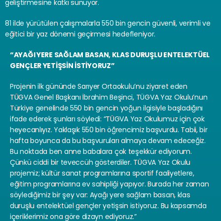
geliştirmesine katkı sunuyor.
81 ilde yürütülen çalışmalarla 550 bin gencin güvenli, verimli ve 
eğitici bir yaz dönemi geçirmesi hedefleniyor.
“AYAĞI YERE SAĞLAM BASAN, KLAS DURUŞLU ENTELEKTÜEL 
GENÇLER YETİŞSİN İSTİYORUZ”
Projenin ilk gününde Sarıyer Ortaokulu’nu ziyaret eden 
TÜGVA Genel Başkanı İbrahim Beşinci, TÜGVA Yaz Okulu’nun 
Türkiye genelinde 550 bin gencin yoğun ilgisiyle başladığını 
ifade ederek şunları söyledi: “TÜGVA Yaz Okulumuz için çok 
heyecanlıyız. Yaklaşık 550 bin öğrencimiz başvurdu. Tabii, bir 
hafta boyunca da bu başvuruları almaya devam edeceğiz. 
Bu noktada ben anne babalara çok teşekkür ediyorum. 
Çünkü ciddi bir teveccüh gösterdiler. TÜGVA Yaz Okulu 
projemiz; kültür sanat programlarına sportif faaliyetlere, 
eğitim programlarına ev sahipliği yapıyor. Burada her zaman 
söylediğimiz bir şey var: Ayağı yere sağlam basan, klas 
duruşlu entelektüel gençler yetişsin istiyoruz. Bu kapsamda 
içeriklerimiz ona göre dizayn ediyoruz.”