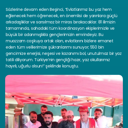
Sözlerine devam eden Beşinci, “Evlatlarımız bu yaz hem 
eğlenecek hem öğrenecek, en önemlisi de yarınlara güçlü 
arkadaşlıklar ve sarsılmaz bir miras bırakacaklar. 81 ilimizin 
tamamında, sahadaki tüm koordinasyon ekiplerimizle ve 
büyük bir adanmışlıkla gençlerimizin emrindeyiz. Bu 
muazzam coşkuya ortak olan, evlatlarını bizlere emanet 
eden tüm velilerimize şükranlarımı sunuyor; 550 bin 
gencimize enerjisi, neşesi ve kazanımı bol, unutulmaz bir yaz 
tatili diliyorum. Türkiye’nin gençliği hazır, yaz okullarımız 
hayırlı, uğurlu olsun!” şeklinde konuştu.