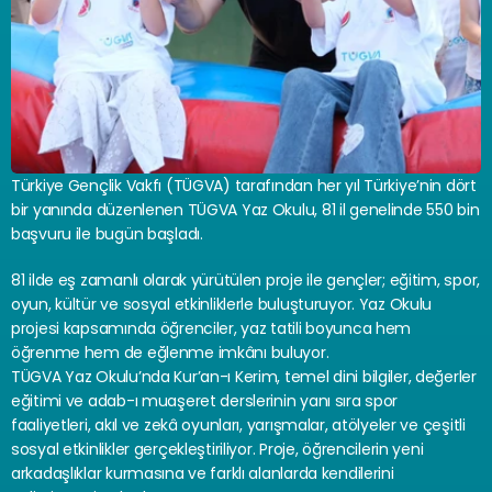
Türkiye Gençlik Vakfı (TÜGVA) tarafından her yıl Türkiye’nin dört 
bir yanında düzenlenen TÜGVA Yaz Okulu, 81 il genelinde 550 bin 
başvuru ile bugün başladı.
81 ilde eş zamanlı olarak yürütülen proje ile gençler; eğitim, spor, 
oyun, kültür ve sosyal etkinliklerle buluşturuyor. Yaz Okulu 
projesi kapsamında öğrenciler, yaz tatili boyunca hem 
öğrenme hem de eğlenme imkânı buluyor.
TÜGVA Yaz Okulu’nda Kur’an-ı Kerim, temel dini bilgiler, değerler 
eğitimi ve adab-ı muaşeret derslerinin yanı sıra spor 
faaliyetleri, akıl ve zekâ oyunları, yarışmalar, atölyeler ve çeşitli 
sosyal etkinlikler gerçekleştiriliyor. Proje, öğrencilerin yeni 
arkadaşlıklar kurmasına ve farklı alanlarda kendilerini 