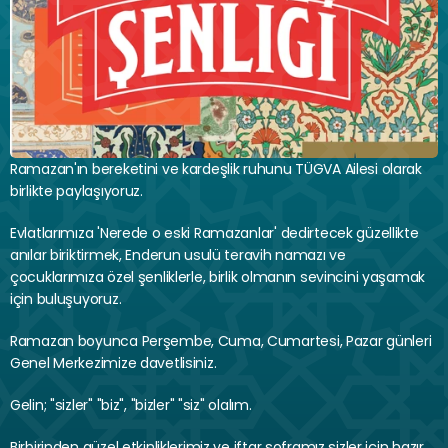
Ramazan'ın bereketini ve kardeşlik ruhunu TÜGVA Ailesi olarak 
birlikte paylaşıyoruz.
Evlatlarımıza 'Nerede o eski Ramazanlar' dedirtecek güzellikte 
anılar biriktirmek, Enderun usulü teravih namazı ve 
çocuklarımıza özel şenliklerle, birlik olmanın sevincini yaşamak 
için buluşuyoruz.
Ramazan boyunca Perşembe, Cuma, Cumartesi, Pazar günleri 
Genel Merkezimize davetlisiniz.
Gelin; "sizler" "biz", "bizler" "siz" olalım.
Birbirinden güzel etkinliklerimiz ve iftar soframız sizler için hazır.