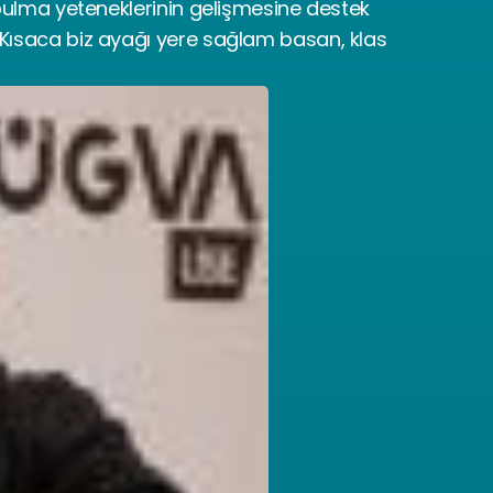
bulma yeteneklerinin gelişmesine destek 
Kısaca biz ayağı yere sağlam basan, klas 