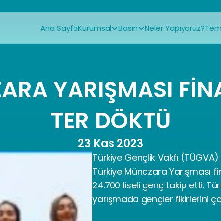
Ana Sayfa
Kurumsal
Basın
Neler Yapıyoruz?
Tems
RA YARIŞMASI FİNAL
TER DÖKTÜ
23 Kas 2023
Türkiye Gençlik Vakfı (TÜGVA) 
Türkiye Münazara Yarışması final
24.700 liseli genç takip etti. Tür
yarışmada gençler fikirlerini çar