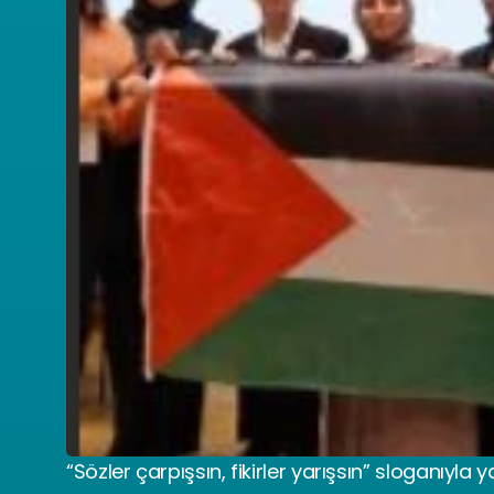
“Sözler çarpışsın, fikirler yarışsın” sloganıyla