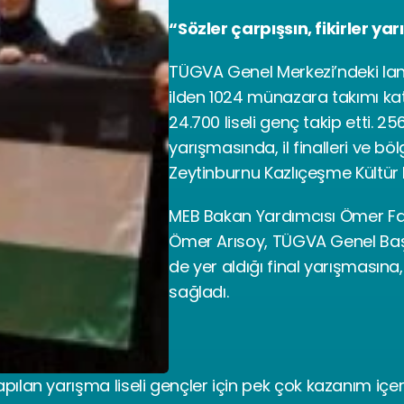
“Sözler çarpışsın, fikirler yar
TÜGVA Genel Merkezi’ndeki l
ilden 1024 münazara takımı kat
24.700 liseli genç takip etti.
yarışmasında, il finalleri ve böl
Zeytinburnu Kazlıçeşme Kültür 
MEB Bakan Yardımcısı Ömer Far
Ömer Arısoy, TÜGVA Genel Başka
de yer aldığı final yarışmasına,
sağladı.
 yapılan yarışma liseli gençler için pek çok kazanım iç