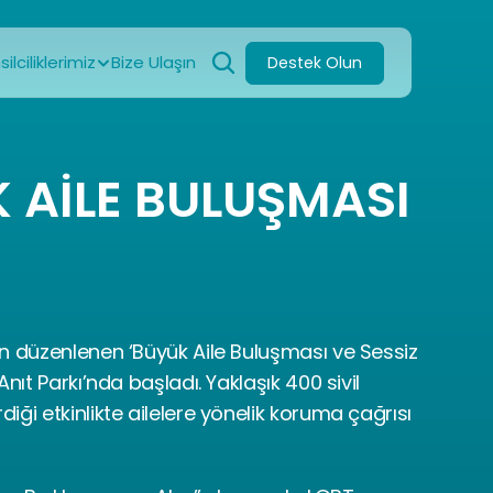
ilciliklerimiz
Bize Ulaşın
Destek Olun
AİLE BULUŞMASI 
n düzenlenen ‘Büyük Aile Buluşması ve Sessiz 
nıt Parkı’nda başladı. Yaklaşık 400 sivil 
ği etkinlikte ailelere yönelik koruma çağrısı 