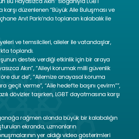
n Bu Hayasızca Akın” sloganıyla LGBT 
karşı düzenlenen “Büyük Aile Buluşması ve 
çhane Anıt Parkı’nda toplanan kalabalık ile 
yeleri ve temsilcileri, aileler ile vatandaşlar, 
rkta toplandı.
şunun destek verdiği etkinlik için bir araya 
sızca Akın”, “Aileyi korumak milli güvenlik 
eröre dur de”, “Ailemize anayasal koruma 
ra geçit verme”, “Aile hedefte başını çevirm””, 
azılı dövizler taşırken, LGBT dayatmasına karşı 
sağanağa rağmen alanda büyük bir kalabalığın 
şturulan ekranda, uzmanların 
onuşmalarının yer aldığı video gösterimleri 