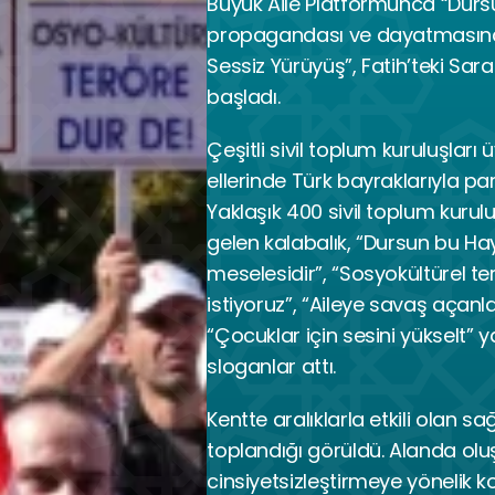
Büyük Aile Platformunca “Dursu
propagandası ve dayatmasına 
Sessiz Yürüyüş”, Fatih’teki Sara
başladı.
Çeşitli sivil toplum kuruluşları ü
ellerinde Türk bayraklarıyla pa
Yaklaşık 400 sivil toplum kurulu
gelen kalabalık, “Dursun bu Haya
meselesidir”, “Sosyokültürel t
istiyoruz”, “Aileye savaş açanla
“Çocuklar için sesini yükselt” y
sloganlar attı.
Kentte aralıklarla etkili olan 
toplandığı görüldü. Alanda olu
cinsiyetsizleştirmeye yönelik k