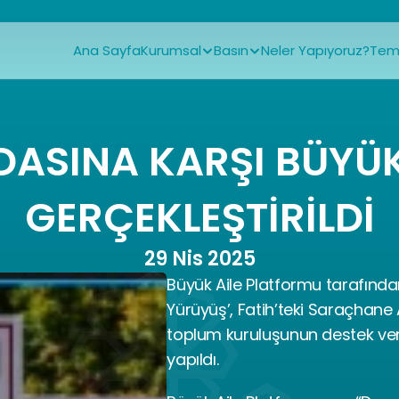
Ana Sayfa
Kurumsal
Basın
Neler Yapıyoruz?
Tems
ASINA KARŞI BÜYÜK 
GERÇEKLEŞTİRİLDİ
29 Nis 2025
Büyük Aile Platformu tarafında
Yürüyüş’, Fatih’teki Saraçhane A
toplum kuruluşunun destek verdi
yapıldı.