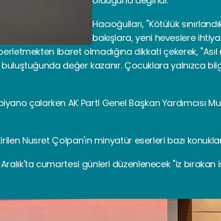
olduğuna değindi.
Hacıoğulları, "Kötülük sınırlandık
bakışlara, yeni heveslere ihtiyac
ezberletmekten ibaret olmadığına dikkati çekerek, "Asıl
a buluştuğunda değer kazanır. Çocuklara yalnızca bilgi 
iyano çalarken AK Parti Genel Başkan Yardımcısı Mus
irilen Nusret Çolpan'ın minyatür eserleri bazı konuklar
alık'ta cumartesi günleri düzenlenecek "iz bırakan isi