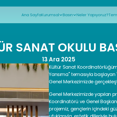
Ana Sayfa
Kurumsal
Basın
Neler Yapıyoruz?
Tems
ÜR SANAT OKULU BA
13 Ara 2025
Kültür Sanat Koordinatörlüğümü
Yansıma" temasıyla başlayan "K
Genel Merkezimizde gerçekleşti
Genel Merkezimizde yapılan p
Koordinatörü ve Genel Başkan Y
projemiz, gençlerin içindeki gü
ufuklarıyla, estetik dilleriyle b