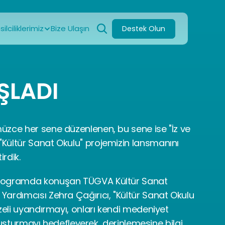
ilciliklerimiz
Bize Ulaşın
Destek Olun
ŞLADI
zce her sene düzenlenen, bu sene ise "İz ve 
ültür Sanat Okulu" projemizin lansmanını 
rdik.
rogramda konuşan TÜGVA Kültür Sanat 
ardımcısı Zehra Çağırıcı, "Kültür Sanat Okulu 
zeli uyandırmayı, onları kendi medeniyet 
uluşturmayı hedefleyerek, derinlemesine bilgi 