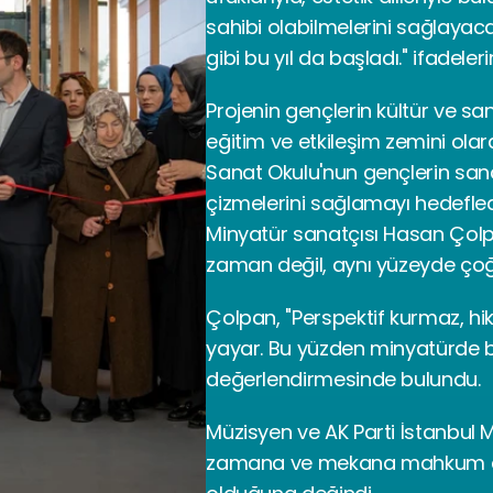
sahibi olabilmelerini sağlayacak
gibi bu yıl da başladı." ifadelerin
Projenin gençlerin kültür ve sa
eğitim ve etkileşim zemini olara
Sanat Okulu'nun gençlerin sanat
çizmelerini sağlamayı hedefledi
Minyatür sanatçısı Hasan Çolp
zaman değil, aynı yüzeyde çoğa
Çolpan, "Perspektif kurmaz, hik
yayar. Bu yüzden minyatürde b
değerlendirmesinde bulundu.
Müzisyen ve AK Parti İstanbul Mil
zamana ve mekana mahkum etm