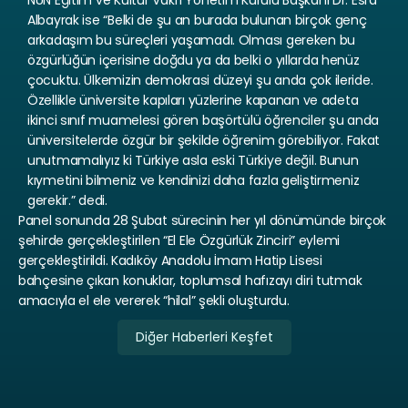
NUN Eğitim ve Kültür Vakfı Yönetim Kurulu Başkanı Dr. Esra 
Albayrak ise “Belki de şu an burada bulunan birçok genç 
arkadaşım bu süreçleri yaşamadı. Olması gereken bu 
özgürlüğün içerisine doğdu ya da belki o yıllarda henüz 
çocuktu. Ülkemizin demokrasi düzeyi şu anda çok ileride. 
Özellikle üniversite kapıları yüzlerine kapanan ve adeta 
ikinci sınıf muamelesi gören başörtülü öğrenciler şu anda 
üniversitelerde özgür bir şekilde öğrenim görebiliyor. Fakat 
unutmamalıyız ki Türkiye asla eski Türkiye değil. Bunun 
kıymetini bilmeniz ve kendinizi daha fazla geliştirmeniz 
gerekir.” dedi.
Panel sonunda 28 Şubat sürecinin her yıl dönümünde birçok 
şehirde gerçekleştirilen “El Ele Özgürlük Zinciri” eylemi 
gerçekleştirildi. Kadıköy Anadolu İmam Hatip Lisesi 
bahçesine çıkan konuklar, toplumsal hafızayı diri tutmak 
amacıyla el ele vererek “hilal” şekli oluşturdu.
Diğer Haberleri Keşfet