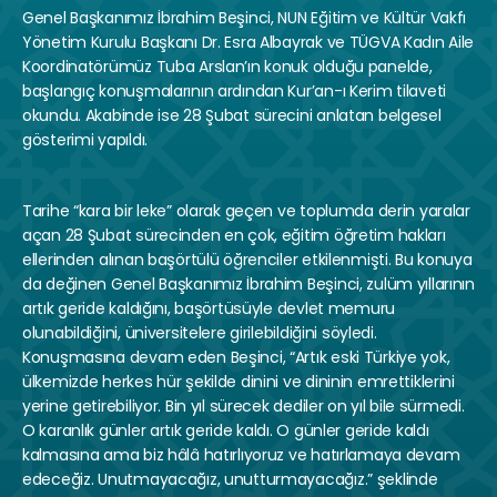
Genel Başkanımız İbrahim Beşinci, NUN Eğitim ve Kültür Vakfı 
Yönetim Kurulu Başkanı Dr. Esra Albayrak ve TÜGVA Kadın Aile 
Koordinatörümüz Tuba Arslan’ın konuk olduğu panelde, 
başlangıç konuşmalarının ardından Kur’an-ı Kerim tilaveti 
okundu. Akabinde ise 28 Şubat sürecini anlatan belgesel 
gösterimi yapıldı.
Tarihe “kara bir leke” olarak geçen ve toplumda derin yaralar 
açan 28 Şubat sürecinden en çok, eğitim öğretim hakları 
ellerinden alınan başörtülü öğrenciler etkilenmişti. Bu konuya 
da değinen Genel Başkanımız İbrahim Beşinci, zulüm yıllarının 
artık geride kaldığını, başörtüsüyle devlet memuru 
olunabildiğini, üniversitelere girilebildiğini söyledi. 
Konuşmasına devam eden Beşinci, “Artık eski Türkiye yok, 
ülkemizde herkes hür şekilde dinini ve dininin emrettiklerini 
yerine getirebiliyor. Bin yıl sürecek dediler on yıl bile sürmedi. 
O karanlık günler artık geride kaldı. O günler geride kaldı 
kalmasına ama biz hâlâ hatırlıyoruz ve hatırlamaya devam 
edeceğiz. Unutmayacağız, unutturmayacağız.” şeklinde 