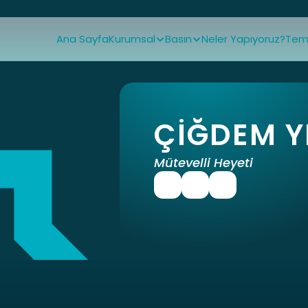
Ana Sayfa
Kurumsal
Basın
Neler Yapıyoruz?
Tems
ÇİĞDEM Y
Mütevelli Heyeti