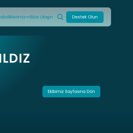
ilciliklerimiz
Bize Ulaşın
Destek Olun
ILDIZ
Ekibimiz Sayfasına Dön
Ekibimiz Sayfasına Dön