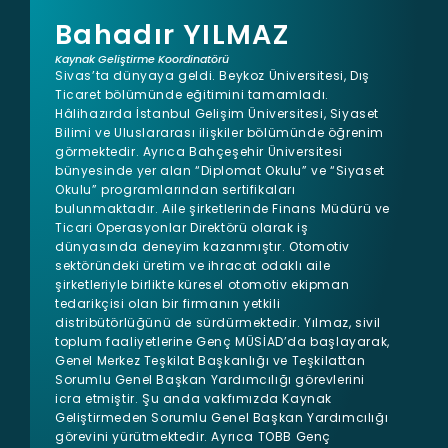
Bahadır YILMAZ
Kaynak Geliştirme Koordinatörü
Sivas’ta dünyaya geldi. Beykoz Üniversitesi, Dış 
Ticaret bölümünde eğitimini tamamladı. 
Hâlihazırda İstanbul Gelişim Üniversitesi, Siyaset 
Bilimi ve Uluslararası ilişkiler bölümünde öğrenim 
görmektedir. Ayrıca Bahçeşehir Üniversitesi 
bünyesinde yer alan “Diplomat Okulu” ve “Siyaset 
Okulu” programlarından sertifikaları 
bulunmaktadır. Aile şirketlerinde Finans Müdürü ve 
Ticari Operasyonlar Direktörü olarak iş 
dünyasında deneyim kazanmıştır. Otomotiv 
sektöründeki üretim ve ihracat odaklı aile 
şirketleriyle birlikte küresel otomotiv ekipman 
tedarikçisi olan bir firmanın yetkili 
distribütörlüğünü de sürdürmektedir. Yılmaz, sivil 
toplum faaliyetlerine Genç MÜSİAD’da başlayarak, 
Genel Merkez Teşkilat Başkanlığı ve Teşkilattan 
Sorumlu Genel Başkan Yardımcılığı görevlerini 
icra etmiştir. Şu anda vakfımızda Kaynak 
Geliştirmeden Sorumlu Genel Başkan Yardımcılığı 
görevini yürütmektedir. Ayrıca TOBB Genç 